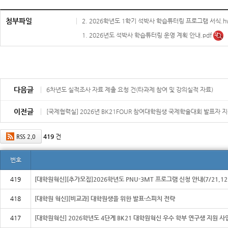
첨부파일
2. 2026학년도 1학기 석박사 학습튜터링 프로그램 서식.
1. 2026년도 석박사 학습튜터링 운영 계획 안내.pdf
다음글
6차년도 실적조사 자료 제출 요청 건(타과제 참여 및 강의실적 자료)
이전글
[국제협력실] 2026년 BK21FOUR 참여대학원생 국제학술대회 발표자 
419
건
RSS 2.0
번호
419
[대학원혁신][추가모집]2026학년도 PNU-3MT 프로그램 신청 안내(7/21,12
418
[대학원 혁신][비교과] 대학원생을 위한 발표·스피치 전략
417
[대학원혁신] 2026학년도 4단계 BK21 대학원혁신 우수 학부 연구생 지원 사