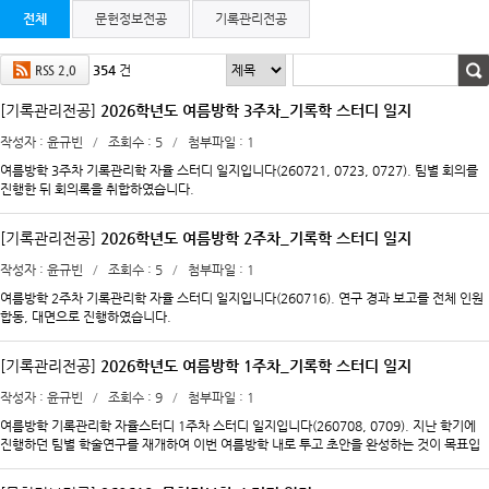
전체
문헌정보전공
기록관리전공
354
건
RSS 2.0
[기록관리전공]
2026학년도 여름방학 3주차_기록학 스터디 일지
작성자
윤규빈
조회수
5
첨부파일
1
여름방학 3주차 기록관리학 자율 스터디 일지입니다(260721, 0723, 0727). 팀별 회의를
진행한 뒤 회의록을 취합하였습니다.
[기록관리전공]
2026학년도 여름방학 2주차_기록학 스터디 일지
작성자
윤규빈
조회수
5
첨부파일
1
여름방학 2주차 기록관리학 자율 스터디 일지입니다(260716). 연구 경과 보고를 전체 인원
합동, 대면으로 진행하였습니다.
[기록관리전공]
2026학년도 여름방학 1주차_기록학 스터디 일지
작성자
윤규빈
조회수
9
첨부파일
1
여름방학 기록관리학 자율스터디 1주차 스터디 일지입니다(260708, 0709). 지난 학기에
진행하던 팀별 학술연구를 재개하여 이번 여름방학 내로 투고 초안을 완성하는 것이 목표입
니다. 이번 하계에는 스터디원 과반수 이상이 타지에 기록관리 현장실습 일정이 있어 매주 대
면 스터디 진행에 차질이 발생하였습니다. 이에 따라 각 팀별로 화상 혹은 대면 방식으로 회