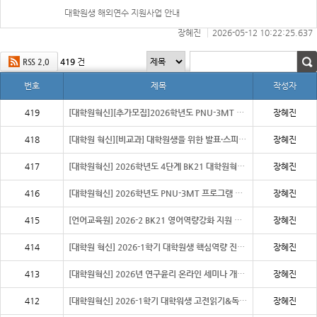
대학원생 해외연수 지원사업 안내
장혜진
2026-05-12 10:22:25.637
419
건
RSS 2.0
번호
제목
작성자
419
[대학원혁신][추가모집]2026학년도 PNU-3MT 프로그램 신청 안내(7/21,12:00
장혜진
418
[대학원 혁신][비교과] 대학원생을 위한 발표·스피치 전략
장혜진
417
[대학원혁신] 2026학년도 4단계 BK21 대학원혁신 우수 학부 연구생 지원 사업 안내
장혜진
416
[대학원혁신] 2026학년도 PNU-3MT 프로그램 신청 안내 (7/13까지 연장)
장혜진
415
[언어교육원] 2026-2 BK21 영어역량강화 지원 프로그램 수강생 모집 안내
장혜진
414
[대학원 혁신] 2026-1학기 대학원생 핵심역량 진단 실시
장혜진
413
[대학원혁신] 2026년 연구윤리 온라인 세미나 개최 알림
장혜진
412
[대학원혁신] 2026-1학기 대학워생 고전읽기&독서토론 모집안내
장혜진